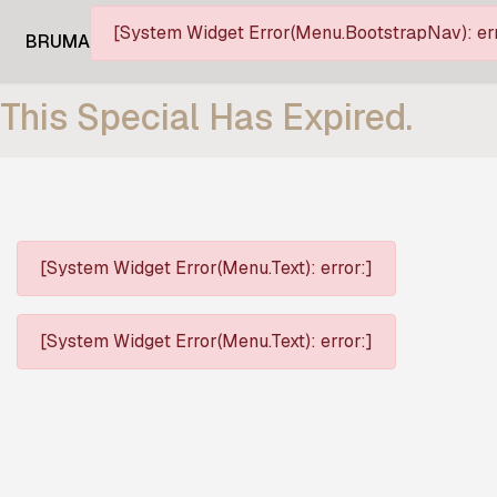
[System Widget Error(Menu.BootstrapNav): err
BRUMA
This Special Has Expired.
[System Widget Error(Menu.Text): error:]
[System Widget Error(Menu.Text): error:]