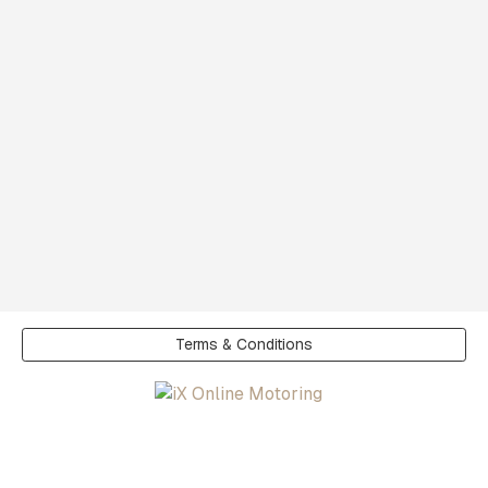
Terms & Conditions